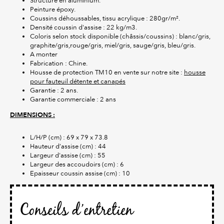
Structure en aluminium.
Peinture époxy.
Coussins déhoussables, tissu acrylique : 280gr/m².
Densité coussin d'assise : 22 kg/m3.
Coloris selon stock disponible (châssis/coussins) : blanc/gris,
graphite/gris,rouge/gris, miel/gris, sauge/gris, bleu/gris.
A monter
Fabrication : Chine.
Housse de protection TM10 en vente sur notre site :
housse
pour fauteuil détente et canapés
Garantie : 2 ans.
Garantie commerciale : 2 ans
DIMENSIONS :
L/H/P (cm) : 69 x 79 x 73.8
Hauteur d’assise (cm) : 44
Largeur d'assise (cm) : 55
Largeur des accoudoirs (cm) : 6
Epaisseur coussin assise (cm) : 10
Conseils d’entretien