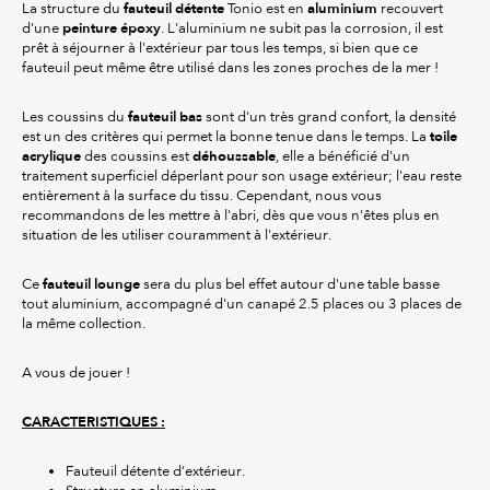
fauteuil détente
aluminium
La structure du
Tonio est en
recouvert
peinture époxy
d'une
. L'aluminium ne subit pas la corrosion, il est
prêt à séjourner à l'extérieur par tous les temps, si bien que ce
fauteuil peut même être utilisé dans les zones proches de la mer !
fauteuil bas
Les coussins du
sont d'un très grand confort, la densité
toile
est un des critères qui permet la bonne tenue dans le temps. La
acrylique
déhoussable
des coussins est
, elle a bénéficié d'un
traitement superficiel déperlant pour son usage extérieur; l'eau reste
entièrement à la surface du tissu. Cependant, nous vous
recommandons de les mettre à l'abri, dès que vous n'êtes plus en
situation de les utiliser couramment à l'extérieur.
fauteuil lounge
Ce
sera du plus bel effet autour d'une table basse
tout aluminium, accompagné d'un canapé 2.5 places ou 3 places de
la même collection.
A vous de jouer !
CARACTERISTIQUES :
Fauteuil détente d’extérieur.