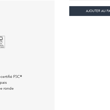
-certifié FSC®
pais
ue ronde