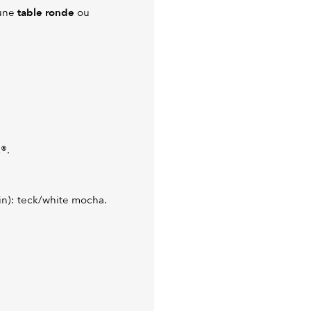
table ronde
'une
ou
C®.
in): teck/white mocha.