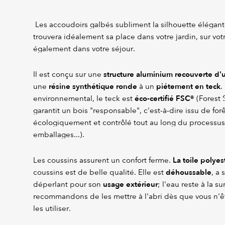
Les accoudoirs galbés subliment la silhouette élégante 
trouvera idéalement sa place dans votre jardin, sur votr
également dans votre séjour.
structure aluminium recouverte d'
Il est conçu sur une
résine synthétique ronde
piétement en teck
une
à un
.
éco-certifié FSC®
environnemental, le teck est
(Forest 
garantit un bois "responsable", c'est-à-dire issu de for
écologiquement et contrôlé tout au long du processus 
emballages...).
La toile polyes
Les coussins assurent un confort ferme.
déhoussable
coussins est de belle qualité. Elle est
, a 
usage extérieur
déperlant pour son
; l'eau reste à la s
recommandons de les mettre à l'abri dès que vous n'êt
les utiliser.