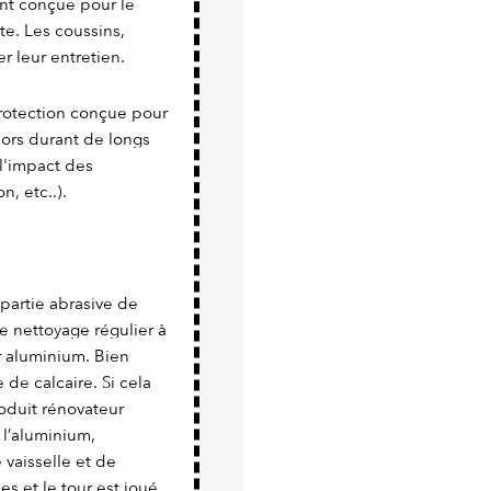
nt conçue pour le
ite. Les coussins,
er leur entretien.
protection conçue pour
ehors durant de longs
l'impact des
n, etc..).
a partie abrasive de
e nettoyage régulier à
er aluminium. Bien
 de calcaire. Si cela
roduit rénovateur
 l’aluminium,
vaisselle et de
es et le tour est joué.