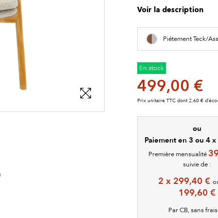
Voir la description
Piétement Teck/As
En stock
499,00 €
Prix unitaire TTC dont 2,60 € d’éco-
ou
Paiement en 3 ou 4 x 
39
Première mensualité
suivie de :
2 x 299,40 €
o
199,60 €
Par CB, sans frai