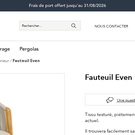
Frais de port offert jusqu'au 31/08/2026
NOUS CONTACTER
rage
Pergolas
érieur
Fauteuil Even
Fauteuil Even
Une quest
Tissu texturé, piétement
actuel.
Il trouvera facilement s