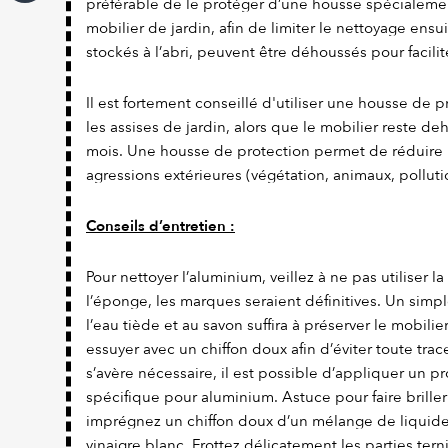
préférable de le protéger d’une housse spécialeme
mobilier de jardin, afin de limiter le nettoyage ensu
stockés à l’abri, peuvent être déhoussés pour facilit
Il est fortement conseillé d'utiliser une housse de 
les assises de jardin, alors que le mobilier reste d
mois. Une housse de protection permet de réduire 
agressions extérieures (végétation, animaux, pollutio
Conseils d’entretien :
Pour nettoyer l’aluminium, veillez à ne pas utiliser l
l’éponge, les marques seraient définitives. Un simpl
l’eau tiède et au savon suffira à préserver le mobili
essuyer avec un chiffon doux afin d’éviter toute trace
s’avère nécessaire, il est possible d’appliquer un p
spécifique pour aluminium. Astuce pour faire briller
imprégnez un chiffon doux d’un mélange de liquide 
vinaigre blanc. Frottez délicatement les parties terni