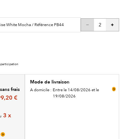
sise White Mocha / Référence PB44
participation
Mode de livraison
sans frais
A domicile :
Entre le 14/08/2026 et le
?
19/08/2026
9,20 €
3 x
u
s
?