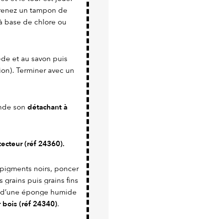
 prenez un tampon de
s à base de chlore ou
ède et au savon puis
ion). Terminer avec un
détachant à
mande son
otecteur (réf 24360).
 pigments noirs, poncer
 grains puis grains fins
de d’une éponge humide
 bois (réf 24340)
.