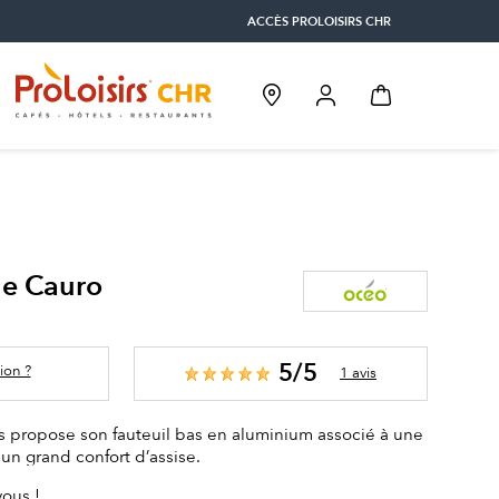
ACCÈS PROLOISIRS CHR
ge Cauro
5/5
ion ?
1 avis
s propose son fauteuil bas en aluminium associé à une
un grand confort d’assise.
vous !