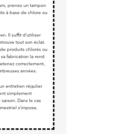
nium, prenez un tampon
uits à base de chlore ou
. Il suffit d’utiliser
trouve tout son éclat.
 de produits chlorés ou
 sa fabrication la rend
tretenez correctement,
nombreuses années.
un entretien régulier
vient simplement
e saison. Dans le cas
imestriel s’impose.