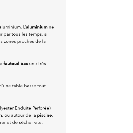
aluminium
aluminium. L’
ne
ur par tous les temps, si
es zones proches de la
fauteuil bas
ce
une très
d'une table basse tout
lyester Enduite Perforée)
n
piscine
, ou autour de la
,
rer et de sécher vite.