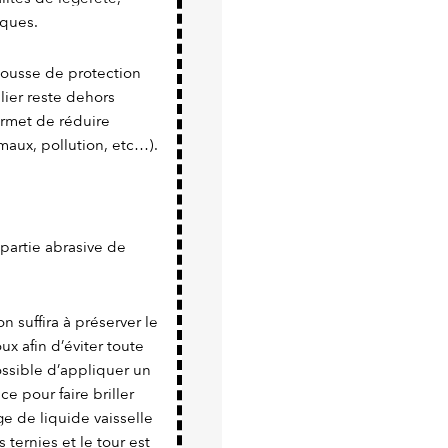
iques.
 housse de protection
lier reste dehors
rmet de réduire
maux, pollution, etc…).
a partie abrasive de
n suffira à préserver le
x afin d’éviter toute
possible d’appliquer un
e pour faire briller
e de liquide vaisselle
 ternies et le tour est