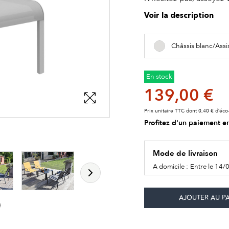
Voir la description
Châssis blanc/Assi
En stock
139,00 €
Prix unitaire TTC dont 0,40 € d’éco-
Profitez d'un paiement en
les détails du produit
les détails du produit
les détails du produit
Mode de livraison
A domicile :
Entre le 14/