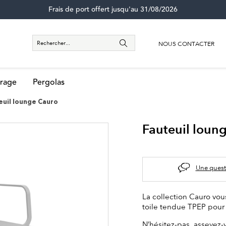
Frais de port offert jusqu'au 31/08/2026
NOUS CONTACTER
rage
Pergolas
euil lounge Cauro
Fauteuil loun
Une quest
La collection Cauro vou
toile tendue TPEP pour 
N’hésitez-pas, asseyez-