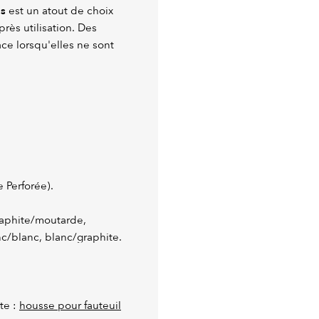
es
est un atout de choix
rès utilisation. Des
ce lorsqu'elles ne sont
 Perforée).
graphite/moutarde,
nc/blanc, blanc/graphite.
te :
housse pour fauteuil