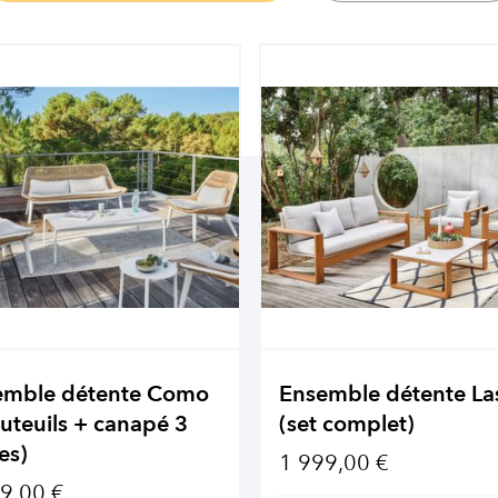
emble détente Como
Ensemble détente La
auteuils + canapé 3
(set complet)
es)
1 999,00 €
9,00 €