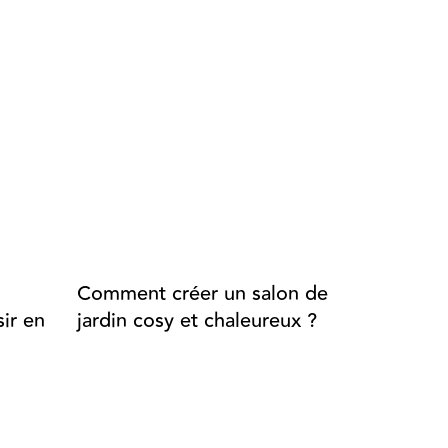
Comment créer un salon de
Aménage
ir en
jardin cosy et chaleureux ?
extérieur