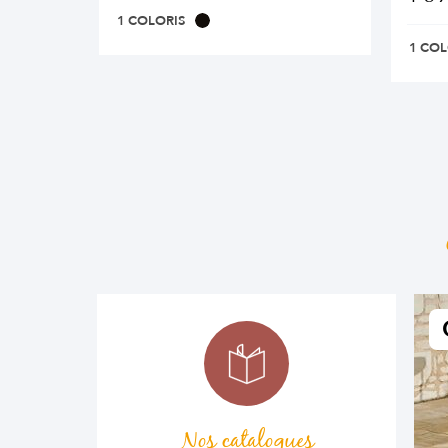
1 COLORIS
1 COL
Nos catalogues