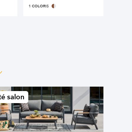
1 COLORIS
1 COLOR
n
é salon