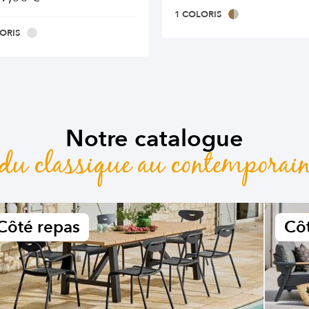
1 COLORIS
ORIS
Notre catalogue
du classique au contemporai
Côté repas
Côt