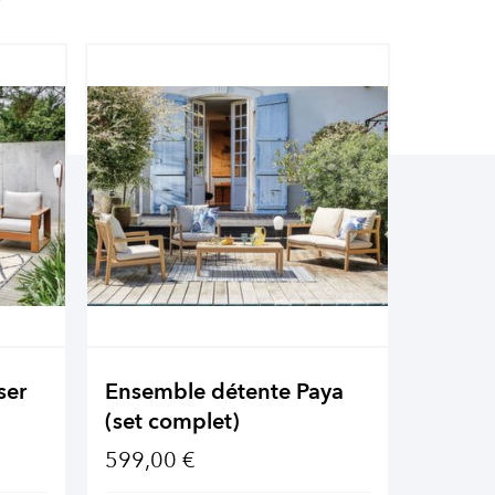
ser
Ensemble détente Paya
Ensemb
(set complet)
(set c
599,00 €
1 349,