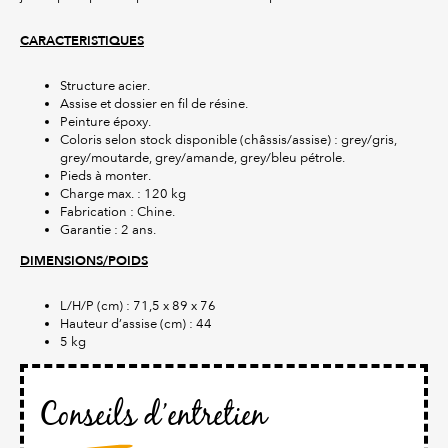
CARACTERISTIQUES
Structure acier.
Assise et dossier en fil de résine.
Peinture époxy.
Coloris selon stock disponible (châssis/assise) : grey/gris,
grey/moutarde, grey/amande, grey/bleu pétrole.
Pieds à monter.
Charge max. : 120 kg
Fabrication : Chine.
Garantie : 2 ans.
DIMENSIONS/POIDS
L/H/P (cm) : 71,5 x 89 x 76
Hauteur d’assise (cm) : 44
5 kg
Conseils d’entretien