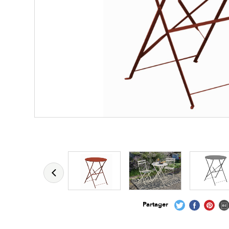
Les zones cliquables
permettent d'afficher 
Partager