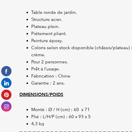
Table ronde de jardin.
Structure acier.
Plateau plein.
Piétement pliant.
Peinture époxy.
Coloris selon stock disponible (châssis/plateau) 
crème.
Pour 2 personnes.
Prêt à l’usage.
Fabrication : Chine
Garantie : 2 ans.
DIMENSIONS/POIDS
Monté : Ø / H (cm) : 60 x 71
Plié : L/H/P (cm) : 60 x 93 x 5
4,3 kg