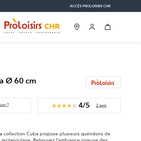
ACCÈS PROLOISIRS CHR
a Ø 60 cm
4/5
ion ?
2 avis
la collection Cuba propose plusieurs guéridons de
 rectangulaire. Retrouvez l’ambiance joyeuse des