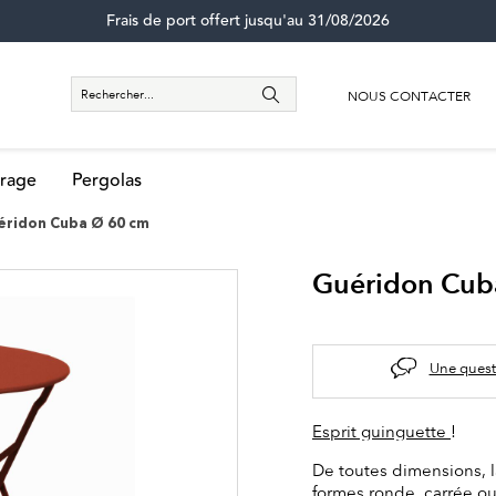
Frais de port offert jusqu'au 31/08/2026
NOUS CONTACTER
rage
Pergolas
éridon Cuba Ø 60 cm
Guéridon Cub
Une quest
Esprit guinguette
!
De toutes dimensions, 
formes ronde, carrée ou