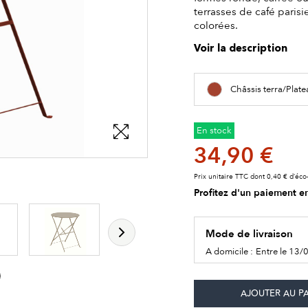
terrasses de café parisi
colorées.
Voir la description
Châssis terra/Plat
En stock
34,90 €
Prix unitaire TTC dont 0,40 € d’éco-
les détails du produit
Profitez d'un paiement en
Mode de livraison
A domicile :
Entre le 13/