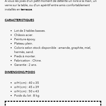
A vous les joies d’un petit moment de détente un livre à la main, un
verre sur la table, ou d’un apéritif entre amis confortablement
terrasse
installés en
.
CARACTERISTIQUES
Lot de 3 tables basses.
Châssis acier.
Peinture époxy.
Plateau plein.
Coloris selon stock disponible : amande, graphite, miel,
hermès, sand.
Pieds à monter.
Fabrication : Chine.
Garantie : 2 ans.
DIMENSIONS/POIDS
ø/H (cm) : 40 x 35
ø/H (cm) : 45 x 39
ø/H (cm) : 50 x 43
Poids du lot : 8 kg