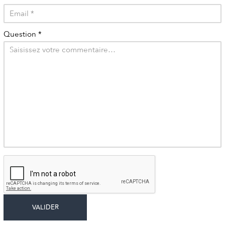
Question
*