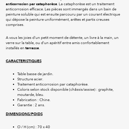
anticorrosion par cataphorèse
. La cataphorèse est un traitement
anticorrosion efficace. Les pièces sont immergés dans un bain de
peinture soluble qui est ensuite parcouru par un courant électrique
qui dépose la peinture uniformément, arêtes et partis creuses
comprises.
A vous les joies d’un petit moment de détente, un livre à la main, un
verre sur la table, ou d’un apéritif entre amis confortablement
terrasse
installés en
.
CARACTERISTIQUES
Table basse de jardin.
Structure acier.
Traitement anticorrosion par cataphorèse.
Coloris selon stock disponible (châssis/assise) : graphite,
moutarde, bleu.
Fabrication : Chine.
Garantie : 2 ans.
DIMENSIONS/POIDS
Ø / H (cm) : 70 x 40