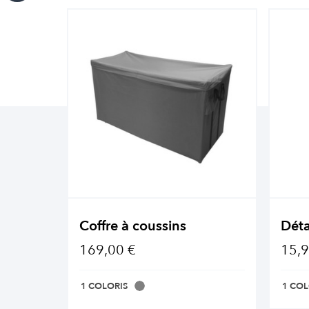
Coffre à coussins
Déta
169,00 €
15,9
1 COLORIS
1 COL