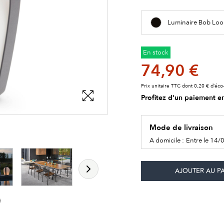
Luminaire Bob Loo
En stock
74,90 €
Prix unitaire TTC dont 0,20 € d’éco-
Profitez d'un paiement en
Mode de livraison
les détails du produit
les détails du produit
les détails du produit
A domicile :
Entre le 14/