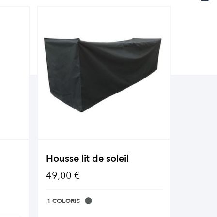
Housse lit de soleil
Huile 
mobili
49,00 €
26,90 
1 COLORIS
1 COLOR