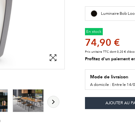
Luminaire Bob Loo
En stock
74,90 €
Prix unitaire TTC dont 0,20 € d’éco-
Profitez d'un paiement en
Mode de livraison
les détails du produit
les détails du produit
les détails du produit
A domicile :
Entre le 14/