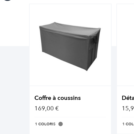
Coffre à coussins
Déta
169,00 €
15,9
1 COLORIS
1 COL