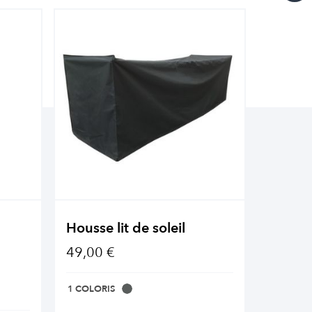
Housse lit de soleil
Huile 
mobili
49,00 €
26,90 
1 COLORIS
1 COLOR