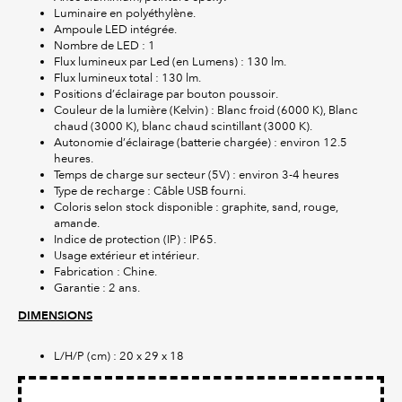
Luminaire en polyéthylène.
Ampoule LED intégrée.
Nombre de LED : 1
Flux lumineux par Led (en Lumens) : 130 lm.
Flux lumineux total : 130 lm.
Positions d’éclairage par bouton poussoir.
Couleur de la lumière (Kelvin) : Blanc froid (6000 K), Blanc
chaud (3000 K), blanc chaud scintillant (3000 K).
Autonomie d’éclairage (batterie chargée) : environ 12.5
heures.
Temps de charge sur secteur (5V) : environ 3-4 heures
Type de recharge : Câble USB fourni.
Coloris selon stock disponible : graphite, sand, rouge,
amande.
Indice de protection (IP) : IP65.
Usage extérieur et intérieur.
Fabrication : Chine.
Garantie : 2 ans.
DIMENSIONS
L/H/P (cm) : 20 x 29 x 18