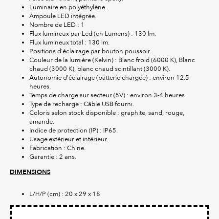
Luminaire en polyéthylène.
Ampoule LED intégrée.
Nombre de LED : 1
Flux lumineux par Led (en Lumens) : 130 lm.
Flux lumineux total : 130 lm.
Positions d’éclairage par bouton poussoir.
Couleur de la lumière (Kelvin) : Blanc froid (6000 K), Blanc
chaud (3000 K), blanc chaud scintillant (3000 K).
Autonomie d’éclairage (batterie chargée) : environ 12.5
heures.
Temps de charge sur secteur (5V) : environ 3-4 heures
Type de recharge : Câble USB fourni.
Coloris selon stock disponible : graphite, sand, rouge,
amande.
Indice de protection (IP) : IP65.
Usage extérieur et intérieur.
Fabrication : Chine.
Garantie : 2 ans.
DIMENSIONS
L/H/P (cm) : 20 x 29 x 18