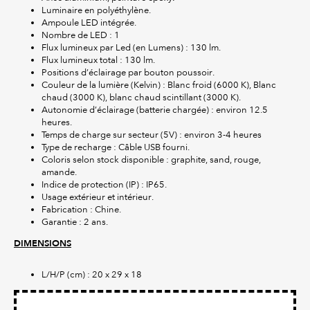
Luminaire en polyéthylène.
Ampoule LED intégrée.
Nombre de LED : 1
Flux lumineux par Led (en Lumens) : 130 lm.
Flux lumineux total : 130 lm.
Positions d’éclairage par bouton poussoir.
Couleur de la lumière (Kelvin) : Blanc froid (6000 K), Blanc
chaud (3000 K), blanc chaud scintillant (3000 K).
Autonomie d’éclairage (batterie chargée) : environ 12.5
heures.
Temps de charge sur secteur (5V) : environ 3-4 heures
Type de recharge : Câble USB fourni.
Coloris selon stock disponible : graphite, sand, rouge,
amande.
Indice de protection (IP) : IP65.
Usage extérieur et intérieur.
Fabrication : Chine.
Garantie : 2 ans.
DIMENSIONS
L/H/P (cm) : 20 x 29 x 18