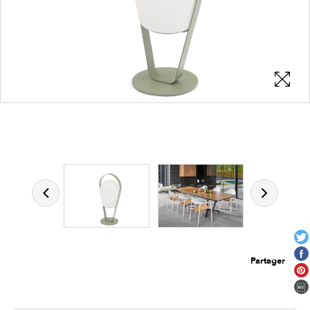
Les zones cliquables
permettent d'afficher les détails du
produit
Partager