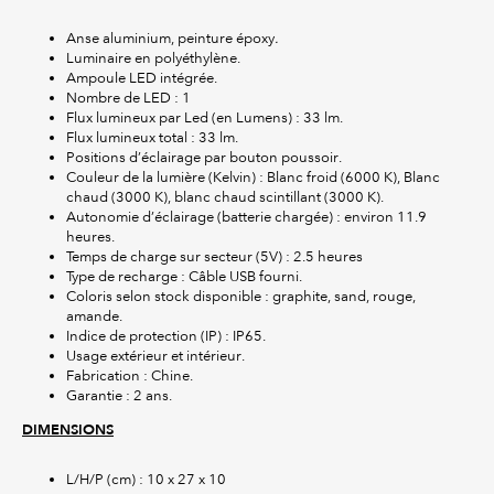
Anse aluminium, peinture époxy
.
Luminaire en polyéthylène.
Ampoule LED intégrée.
Nombre de LED : 1
Flux lumineux par Led (en Lumens) : 33 lm.
Flux lumineux total : 33 lm.
Positions d’éclairage par bouton poussoir.
Couleur de la lumière (Kelvin) : Blanc froid (6000 K), Blanc
chaud (3000 K), blanc chaud scintillant (3000 K).
Autonomie d’éclairage (batterie chargée) : environ 11.9
heures.
Temps de charge sur secteur (5V) : 2.5 heures
Type de recharge : Câble USB fourni.
Coloris selon stock disponible : graphite, sand, rouge,
amande.
Indice de protection (IP) : IP65.
Usage extérieur et intérieur.
Fabrication : Chine.
Garantie : 2 ans.
DIMENSIONS
L/H/P (cm) : 10 x 27 x 10