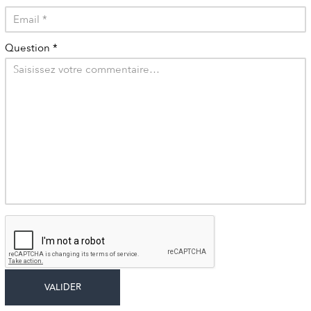
Question
*