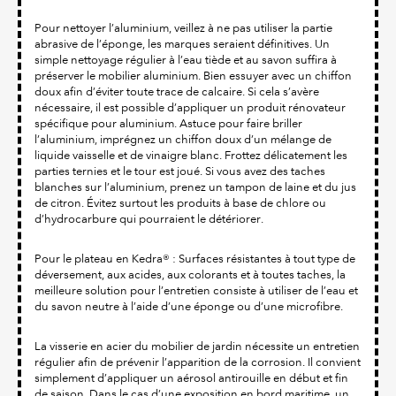
Pour nettoyer l’aluminium, veillez à ne pas utiliser la partie
abrasive de l’éponge, les marques seraient définitives. Un
simple nettoyage régulier à l’eau tiède et au savon suffira à
préserver le mobilier aluminium. Bien essuyer avec un chiffon
doux afin d’éviter toute trace de calcaire. Si cela s’avère
nécessaire, il est possible d’appliquer un produit rénovateur
spécifique pour aluminium. Astuce pour faire briller
l’aluminium, imprégnez un chiffon doux d’un mélange de
liquide vaisselle et de vinaigre blanc. Frottez délicatement les
parties ternies et le tour est joué. Si vous avez des taches
blanches sur l’aluminium, prenez un tampon de laine et du jus
de citron. Évitez surtout les produits à base de chlore ou
d’hydrocarbure qui pourraient le détériorer.
Pour le plateau en Kedra® : Surfaces résistantes à tout type de
déversement, aux acides, aux colorants et à toutes taches, la
meilleure solution pour l’entretien consiste à utiliser de l’eau et
du savon neutre à l’aide d’une éponge ou d’une microfibre.
La visserie en acier du mobilier de jardin nécessite un entretien
régulier afin de prévenir l’apparition de la corrosion. Il convient
simplement d’appliquer un aérosol antirouille en début et fin
de saison. Dans le cas d’une exposition en bord maritime, un