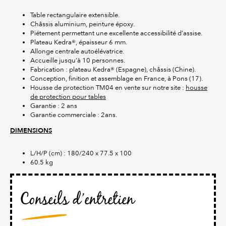
Table rectangulaire extensible.
Châssis aluminium, peinture époxy.
Piétement permettant une excellente accessibilité d’assise.
Plateau Kedra®, épaisseur 6 mm.
Allonge centrale autoélévatrice.
Accueille jusqu’à 10 personnes.
Fabrication : plateau Kedra® (Espagne), châssis (Chine).
Conception, finition et assemblage en France, à Pons (17).
Housse de protection TM04 en vente sur notre site :
housse
de protection pour tables
Garantie : 2 ans
Garantie commerciale : 2ans.
DIMENSIONS
L/H/P (cm) : 180/240 x 77.5 x 100
60.5 kg
Conseils d’entretien