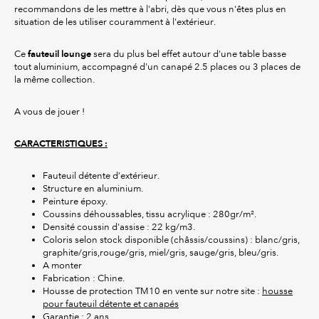
recommandons de les mettre à l'abri, dès que vous n'êtes plus en
situation de les utiliser couramment à l'extérieur.
fauteuil lounge
Ce
sera du plus bel effet autour d'une table basse
tout aluminium, accompagné d'un canapé 2.5 places ou 3 places de
la même collection.
A vous de jouer !
CARACTERISTIQUES :
Fauteuil détente d’extérieur.
Structure en aluminium.
Peinture époxy.
Coussins déhoussables, tissu acrylique : 280gr/m².
Densité coussin d'assise : 22 kg/m3.
Coloris selon stock disponible (châssis/coussins) : blanc/gris,
graphite/gris,rouge/gris, miel/gris, sauge/gris, bleu/gris.
A monter
Fabrication : Chine.
Housse de protection TM10 en vente sur notre site :
housse
pour fauteuil détente et canapés
Garantie : 2 ans.