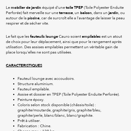
mobilier de jardin
toile TPEP
Le
équipé d’une
(Toile Polyester Enduite
terrasse
balcon
jardin
Perforée) fait merveille sur une
, un
, dans un
, ou
piscine
autour de la
, car de surcroît elle a l’avantage de laisser la peau
respirer et de sécher vite.
fauteuils lounge
empilables
Le fait que les
Cauro soient
est un atout
de choix pour leur déplacement, ainsi que pour le rangement après
utilisation. Des assises empilables permettent un véritable gain de
place lorsqu'elles ne sont pas utilisées.
CARACTERISTIQUES
Fauteuil lounge avec accoudoirs.
Structure aluminium.
Fauteuil empilable.
Assise et dossier en TPEP (Toile Polyester Enduite Perforée).
Peinture époxy.
Coloris selon stock disponible (châssis/toile) :
graphite/moutarde, graphite/gris, graphite/bleu,
graphite/perle, blanc/blanc, blanc/graphite.
Prêt à utiliser.
Fabrication : Chine.