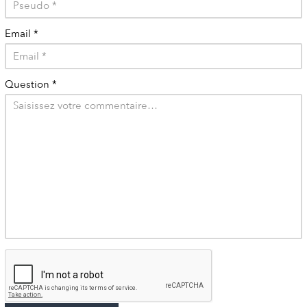
Email
*
Question
*