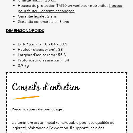
Charge max. : 120 kg.
Housse de protection TM10 en vente sur notre site :
housse
pour fauteuil détente et canapés
Garantie légale : 2 ans
Garantie commerciale : 3 ans
DIMENSIONS/POIDS
L/H/P (cm) : 71.8 x 84 x 80.5
Hauteur d’assise (cm) : 38
Largeur d’assise (cm) : 55.8
Profondeur d’assise (cm) : 54
3.9 kg
Conseils d’entretien
Préconisations de bon usage :
L'aluminium est un métal remarquable pour ses qualités de
légèreté, résistance à l'oxydation. Il supporte les aléas