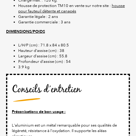
Charge max. : 120 kg.
Housse de protection TM10 en vente sur notre site :
housse
pour fauteuil détente et canapés
Garantie légale : 2 ans
Garantie commerciale : 3 ans
DIMENSIONS/POIDS
L/H/P (cm) : 71.8 x 84 x 80.5
Hauteur d’assise (cm) : 38
Largeur d’assise (cm) : 55.8
Profondeur d’assise (cm) : 54
3.9 kg
Conseils d’entretien
Préconisations de bon usage :
L'aluminium est un métal remarquable pour ses qualités de
légèreté, résistance à l'oxydation. Il supporte les aléas