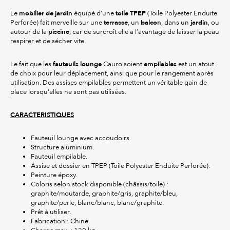
mobilier de jardin
toile TPEP
Le
équipé d’une
(Toile Polyester Enduite
terrasse
balcon
jardin
Perforée) fait merveille sur une
, un
, dans un
, ou
piscine
autour de la
, car de surcroît elle a l’avantage de laisser la peau
respirer et de sécher vite.
fauteuils lounge
empilables
Le fait que les
Cauro soient
est un atout
de choix pour leur déplacement, ainsi que pour le rangement après
utilisation. Des assises empilables permettent un véritable gain de
place lorsqu'elles ne sont pas utilisées.
CARACTERISTIQUES
Fauteuil lounge avec accoudoirs.
Structure aluminium.
Fauteuil empilable.
Assise et dossier en TPEP (Toile Polyester Enduite Perforée).
Peinture époxy.
Coloris selon stock disponible (châssis/toile) :
graphite/moutarde, graphite/gris, graphite/bleu,
graphite/perle, blanc/blanc, blanc/graphite.
Prêt à utiliser.
Fabrication : Chine.