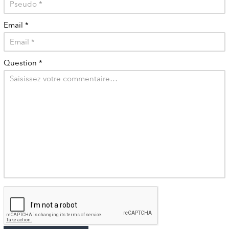
Email
*
Question
*