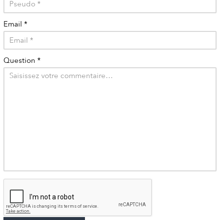
Email
*
Question
*