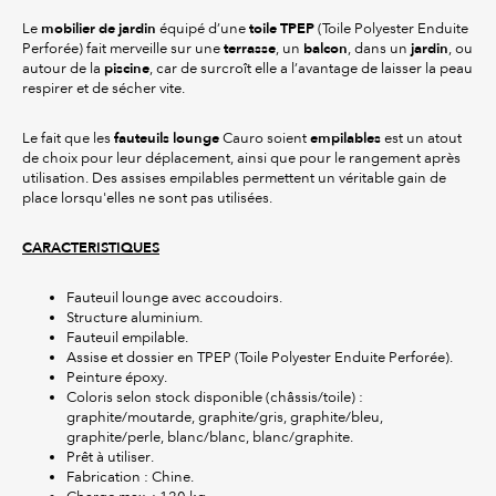
mobilier de jardin
toile TPEP
Le
équipé d’une
(Toile Polyester Enduite
terrasse
balcon
jardin
Perforée) fait merveille sur une
, un
, dans un
, ou
piscine
autour de la
, car de surcroît elle a l’avantage de laisser la peau
respirer et de sécher vite.
fauteuils lounge
empilables
Le fait que les
Cauro soient
est un atout
de choix pour leur déplacement, ainsi que pour le rangement après
utilisation. Des assises empilables permettent un véritable gain de
place lorsqu'elles ne sont pas utilisées.
CARACTERISTIQUES
Fauteuil lounge avec accoudoirs.
Structure aluminium.
Fauteuil empilable.
Assise et dossier en TPEP (Toile Polyester Enduite Perforée).
Peinture époxy.
Coloris selon stock disponible (châssis/toile) :
graphite/moutarde, graphite/gris, graphite/bleu,
graphite/perle, blanc/blanc, blanc/graphite.
Prêt à utiliser.
Fabrication : Chine.