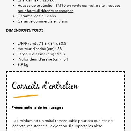
Charge max. : 120 kg.
Housse de protection TM10 en vente sur notre site :
housse
pour fauteuil détente et canapés
Garantie légale : 2 ans
Garantie commerciale : 3 ans
DIMENSIONS/POIDS
L/H/P (cm) : 71.8 x 84 x 80.5
Hauteur d’assise (cm) : 38
Largeur d’assise (cm) : 55.8
Profondeur d’assise (cm) : 54
3.9 kg
Conseils d’entretien
Préconisations de bon usage :
L'aluminium est un métal remarquable pour ses qualités de
légèreté, résistance à l'oxydation. Il supporte les aléas