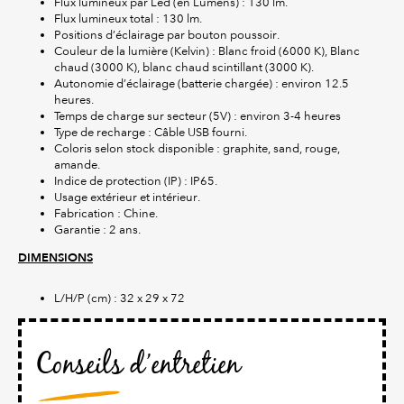
Flux lumineux par Led (en Lumens) : 130 lm.
Flux lumineux total : 130 lm.
Positions d’éclairage par bouton poussoir.
Couleur de la lumière (Kelvin) : Blanc froid (6000 K), Blanc
chaud (3000 K), blanc chaud scintillant (3000 K).
Autonomie d’éclairage (batterie chargée) : environ 12.5
heures.
Temps de charge sur secteur (5V) : environ 3-4 heures
Type de recharge : Câble USB fourni.
Coloris selon stock disponible : graphite, sand, rouge,
amande.
Indice de protection (IP) : IP65.
Usage extérieur et intérieur.
Fabrication : Chine.
Garantie : 2 ans.
DIMENSIONS
L/H/P (cm) : 32 x 29 x 72
Conseils d’entretien