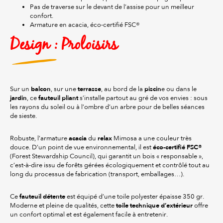
Pas de traverse sur le devant de l’assise pour un meilleur
confort.
Armature en acacia, éco-certifié FSC®
Design : Proloisirs
balcon
terrasse
piscin
Sur un
, sur une
, au bord de la
e ou dans le
jardin
fauteuil pliant
, ce
s’installe partout au gré de vos envies : sous
les rayons du soleil ou à l’ombre d’un arbre pour de belles séances
de sieste.
acacia
relax
Robuste, l’armature
du
Mimosa a une couleur très
éco-certifié FSC®
douce. D’un point de vue environnemental, il est
(Forest Stewardship Council), qui garantit un bois « responsable »,
c’est-à-dire issu de forêts gérées écologiquement et contrôlé tout au
long du processus de fabrication (transport, emballages…).
fauteuil détente
Ce
est équipé d’une toile polyester épaisse 350 gr.
toile technique d’extérieur
Moderne et pleine de qualités, cette
offre
un confort optimal et est également facile à entretenir.