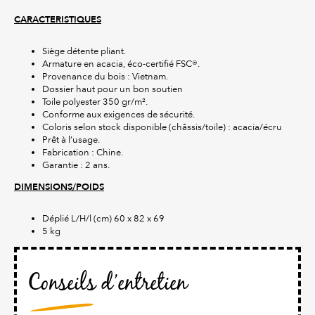
CARACTERISTIQUES
Siège détente pliant.
Armature en acacia, éco-certifié FSC®.
Provenance du bois : Vietnam.
Dossier haut pour un bon soutien
Toile polyester 350 gr/m².
Conforme aux exigences de sécurité.
Coloris selon stock disponible (châssis/toile) : acacia/écru
Prêt à l’usage.
Fabrication : Chine.
Garantie : 2 ans.
DIMENSIONS/POIDS
Déplié L/H/l (cm) 60 x 82 x 69
5 kg
Conseils d’entretien