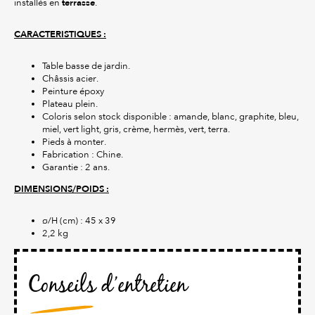
terrasse
installés en
.
CARACTERISTIQUES :
Table basse de jardin.
Châssis acier.
Peinture époxy
Plateau plein.
Coloris selon stock disponible : amande, blanc, graphite, bleu,
miel, vert light, gris, crème, hermès, vert, terra.
Pieds à monter.
Fabrication : Chine.
Garantie : 2 ans.
DIMENSIONS/POIDS :
ø/H (cm) : 45 x 39
2,2 kg
Conseils d’entretien