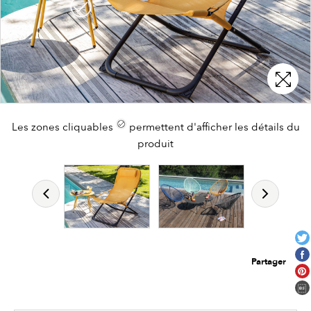
Les zones cliquables
Les zones cliquables
Les zones cliquables
permettent d'afficher les détails du
permettent d'afficher les détails du
permettent d'afficher les détails du
produit
produit
produit
Partager