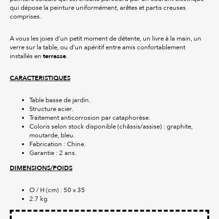
qui dépose la peinture uniformément, arêtes et partis creuses
comprises.
A vous les joies d’un petit moment de détente, un livre à la main, un
verre sur la table, ou d’un apéritif entre amis confortablement
terrasse
installés en
.
CARACTERISTIQUES
Table basse de jardin.
Structure acier.
Traitement anticorrosion par cataphorèse.
Coloris selon stock disponible (châssis/assise) : graphite,
moutarde, bleu.
Fabrication : Chine.
Garantie : 2 ans.
DIMENSIONS/POIDS
Ø / H (cm) : 50 x 35
2.7 kg