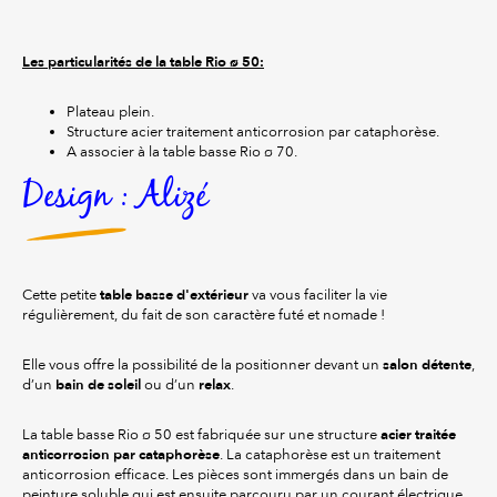
Les particularités de la table Rio ø 50:
Plateau plein.
Structure acier traitement anticorrosion par cataphorèse.
A associer à la table basse Rio ø 70.
Design : Alizé
table basse d'extérieur
Cette petite
va vous faciliter la vie
régulièrement, du fait de son caractère futé et nomade !
salon détente
Elle vous offre la possibilité de la positionner devant un
,
bain de soleil
relax
d’un
ou d’un
.
acier traitée
La table basse Rio ø 50 est fabriquée sur une structure
anticorrosion par cataphorèse
. La cataphorèse est un traitement
anticorrosion efficace. Les pièces sont immergés dans un bain de
peinture soluble qui est ensuite parcouru par un courant électrique