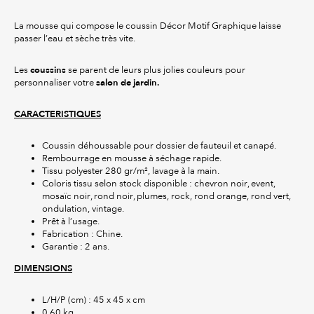
La mousse qui compose le coussin Décor Motif Graphique laisse
passer l’eau et sèche très vite.
coussins
Les
se parent de leurs plus jolies couleurs pour
salon de jardin.
personnaliser votre
CARACTERISTIQUES
Coussin déhoussable pour dossier de fauteuil et canapé.
Rembourrage en mousse à séchage rapide.
Tissu polyester 280 gr/m², lavage à la main.
Coloris tissu selon stock disponible : chevron noir, event,
mosaïc noir, rond noir, plumes, rock, rond orange, rond vert,
ondulation, vintage.
Prêt à l’usage.
Fabrication : Chine.
Garantie : 2 ans.
DIMENSIONS
L/H/P (cm) : 45 x 45 x cm
0.60 kg