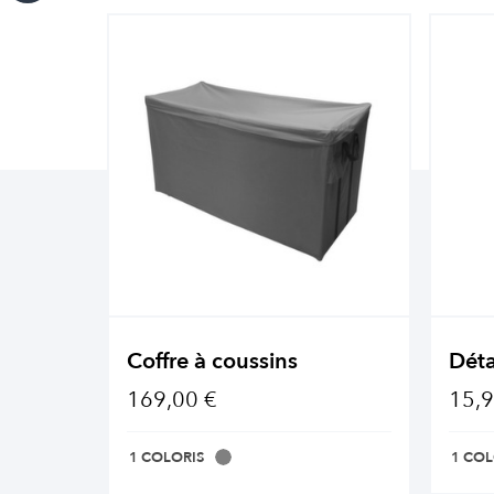
Coffre à coussins
Déta
169,00 €
15,9
1 COLORIS
1 COL