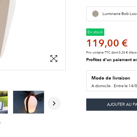
Luminaire Bob Loo
En stock
119,00 €
Prix unitaire TTC dont 0,20 € d’éco-
Profitez d'un paiement en
Mode de livraison
les détails du produit
les détails du produit
les détails du produit
les détails du produit
A domicile :
Entre le 14/