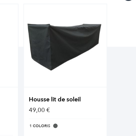
Housse lit de soleil
Huile 
mobili
49,00 €
26,90 
1 COLORIS
1 COLOR