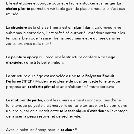
Elle est étudiée et conçue pour être facile à stocker et à ranger. La
chaise pliante
permet un véritable gain de place lorsqu'elle n'est pas
utilisée.
structure
aluminium
La
de la chaise Théma est en
. L’aluminium ne
subit pas la corrosion, il est prêt à séjourner à l’extérieur par tous les
temps, si bien que l’assise Théma peut même être utilisée dans les
zones proches de la mer !
peinture époxy
siège
La
qui recouvre la structure confère à ce
d’extérieur
une très belle finition.
toile Polyester Enduit
La structure du siège est associée à une
Perforée (TPEP)
. Moderne et pleine de qualités, cette toile tendue
confort optimal
propose un
et une résistance à toute épreuve…
mobilier de jardin
Le
, dont les divers éléments sont équipés d’une
toile tendue polyester, fait merveille sur une terrasse, un balcon, dans
toile technique d’extérieur
un jardin, car de surcroît cette
a l’avantage
de laisser la peau respirer et de sécher vite.
couleur
Avec la peinture époxy, osez la
!!