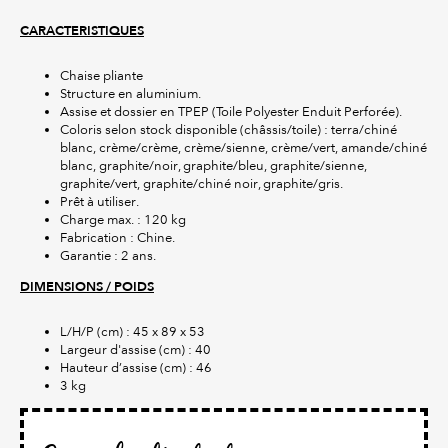
CARACTERISTIQUES
Chaise pliante
Structure en aluminium.
Assise et dossier en TPEP (Toile Polyester Enduit Perforée).
Coloris selon stock disponible (châssis/toile) : terra/chiné
blanc, crème/crème, crème/sienne, crème/vert, amande/chiné
blanc, graphite/noir, graphite/bleu, graphite/sienne,
graphite/vert, graphite/chiné noir, graphite/gris.
Prêt à utiliser.
Charge max. : 120 kg
Fabrication : Chine.
Garantie : 2 ans.
DIMENSIONS / POIDS
L/H/P (cm) : 45 x 89 x 53
Largeur d'assise (cm) : 40
Hauteur d’assise (cm) : 46
3 kg