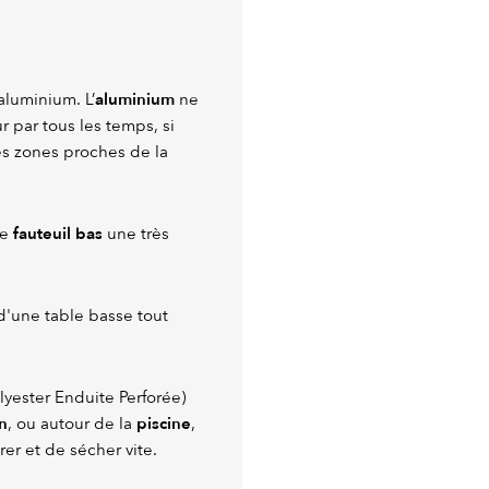
aluminium
aluminium. L’
ne
ur par tous les temps, si
es zones proches de la
fauteuil bas
ce
une très
d'une table basse tout
lyester Enduite Perforée)
n
piscine
, ou autour de la
,
rer et de sécher vite.