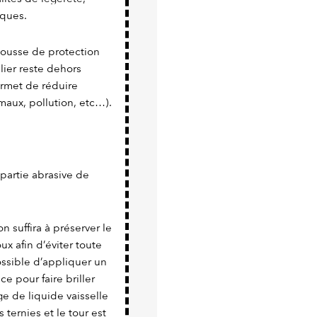
iques.
 housse de protection
lier reste dehors
rmet de réduire
maux, pollution, etc…).
a partie abrasive de
n suffira à préserver le
x afin d’éviter toute
possible d’appliquer un
e pour faire briller
e de liquide vaisselle
 ternies et le tour est