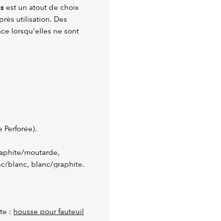
es
est un atout de choix
rès utilisation. Des
ce lorsqu'elles ne sont
 Perforée).
graphite/moutarde,
nc/blanc, blanc/graphite.
te :
housse pour fauteuil