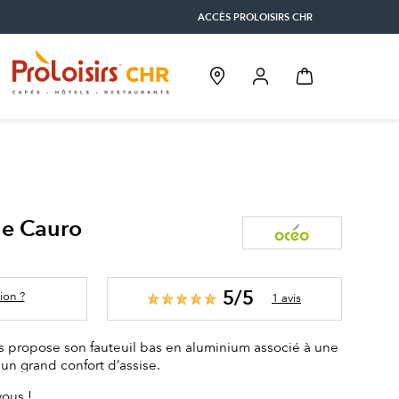
ACCÈS PROLOISIRS CHR
ge Cauro
5/5
ion ?
1 avis
s propose son fauteuil bas en aluminium associé à une
un grand confort d’assise.
vous !