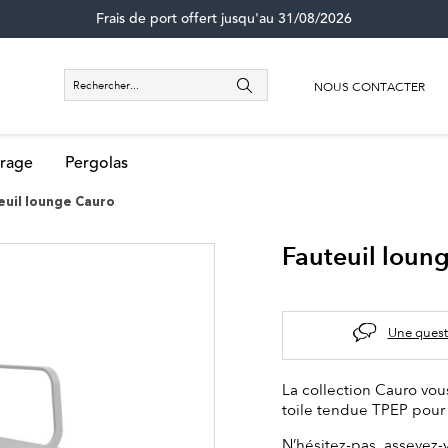
Frais de port offert jusqu'au 31/08/2026
NOUS CONTACTER
rage
Pergolas
euil lounge Cauro
Fauteuil loun
Une quest
La collection Cauro vou
toile tendue TPEP pour 
N’hésitez-pas, asseyez-