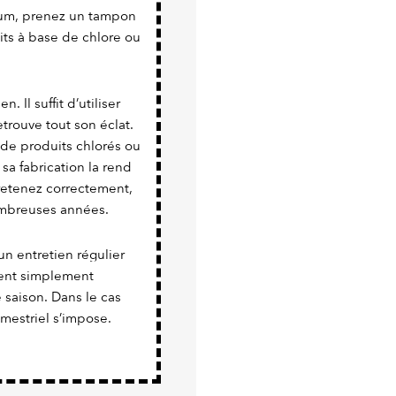
nium, prenez un tampon
uits à base de chlore ou
. Il suffit d’utiliser
trouve tout son éclat.
 de produits chlorés ou
 sa fabrication la rend
tretenez correctement,
nombreuses années.
un entretien régulier
vient simplement
e saison. Dans le cas
imestriel s’impose.