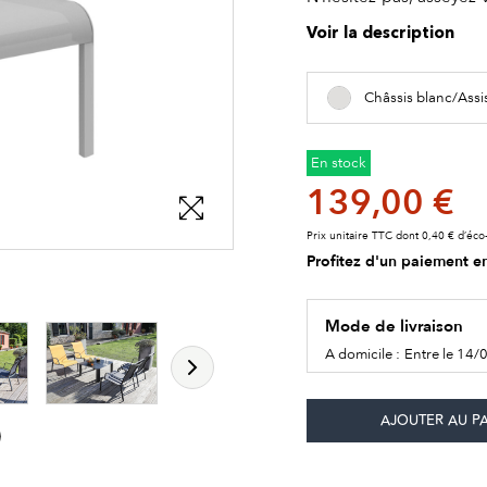
Voir la description
Châssis blanc/Assi
En stock
139,00 €
Prix unitaire TTC dont 0,40 € d’éco-
Profitez d'un paiement en
les détails du produit
les détails du produit
les détails du produit
Mode de livraison
A domicile :
Entre le 14/