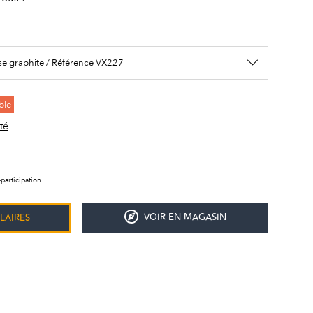
se graphite / Référence VX227
ble
té
participation
VOIR EN MAGASIN
LAIRES