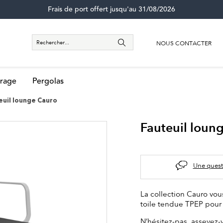
Frais de port offert jusqu'au 31/08/2026
NOUS CONTACTER
rage
Pergolas
euil lounge Cauro
Fauteuil loun
Une quest
La collection Cauro vou
toile tendue TPEP pour 
N’hésitez-pas, asseyez-