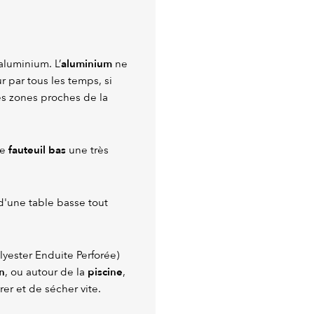
aluminium
aluminium. L’
ne
ur par tous les temps, si
es zones proches de la
fauteuil bas
ce
une très
d'une table basse tout
lyester Enduite Perforée)
n
piscine
, ou autour de la
,
rer et de sécher vite.