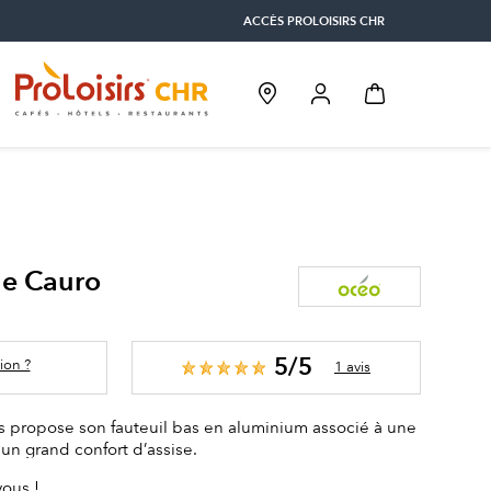
ACCÈS PROLOISIRS CHR
ge Cauro
5/5
ion ?
1 avis
s propose son fauteuil bas en aluminium associé à une
un grand confort d’assise.
vous !