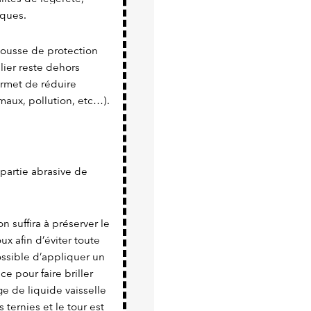
iques.
 housse de protection
lier reste dehors
rmet de réduire
maux, pollution, etc…).
a partie abrasive de
n suffira à préserver le
x afin d’éviter toute
possible d’appliquer un
e pour faire briller
e de liquide vaisselle
 ternies et le tour est