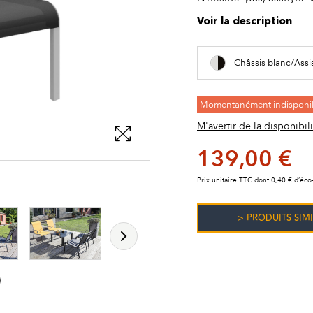
Voir la description
Châssis blanc/Assi
Momentanément indisponi
M'avertir de la disponibili
139,00 €
Prix unitaire TTC dont 0,40 € d’éco-
les détails du produit
les détails du produit
les détails du produit
> PRODUITS SIMI