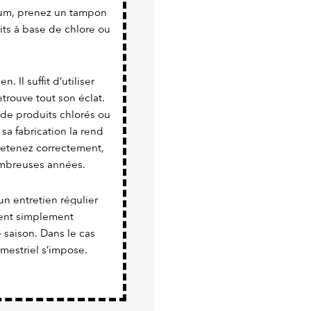
nium, prenez un tampon
uits à base de chlore ou
. Il suffit d’utiliser
trouve tout son éclat.
 de produits chlorés ou
 sa fabrication la rend
tretenez correctement,
nombreuses années.
un entretien régulier
vient simplement
e saison. Dans le cas
imestriel s’impose.