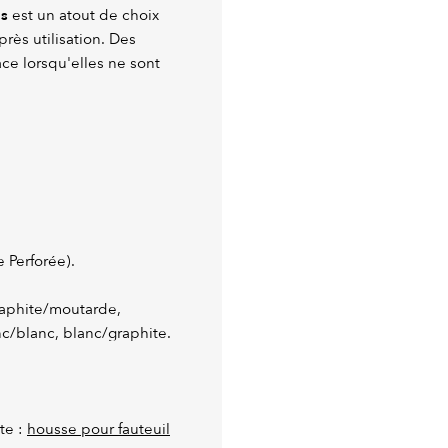
es
est un atout de choix
rès utilisation. Des
ce lorsqu'elles ne sont
 Perforée).
graphite/moutarde,
nc/blanc, blanc/graphite.
te :
housse pour fauteuil