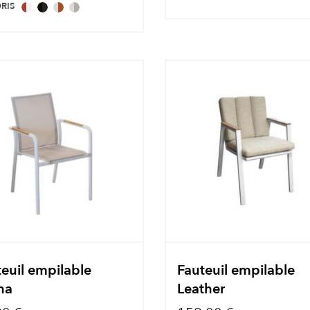
RIS
euil empilable
Fauteuil empilable
ha
Leather