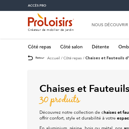
ACCÈS PRO
NOUS DÉCOUVRIR
Créateur de mobilier de jardin
Côté repas
Côté salon
Détente
Omb
Accueil
Côté repas
Retour
Chaises et Fauteuils d
Chaises et Fauteuils
30 produits
haises et fau
Découvrez notre collection de c
espac
offrir confort, style et durabilité à votre
as
En aluminium, résine, bois ou métal, nos