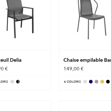
euil Delia
Chaise empilable Bar
90 €
149,00 €
LORIS
6 COLORIS