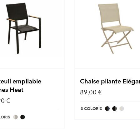
euil empilable
Chaise pliante Elég
es Heat
89,00 €
90 €
3 COLORIS
LORIS