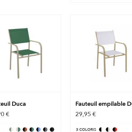
teuil Duca
Fauteuil empilable 
90 €
29,95 €
3 COLORIS