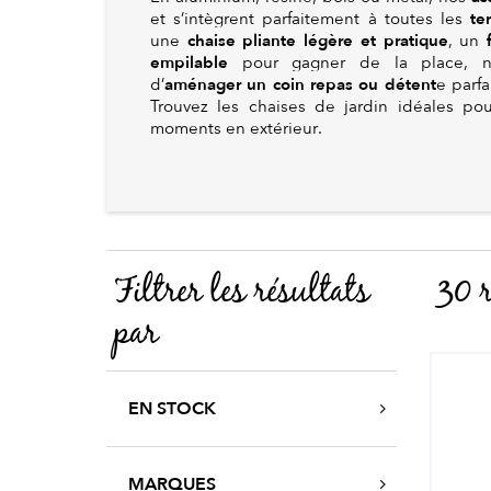
te
et s’intègrent parfaitement à toutes les
chaise pliante légère et pratique
une
, un
empilable
pour gagner de la place, no
aménager un coin repas ou détent
d’
e parf
Trouvez les chaises de jardin idéales po
moments en extérieur.
Filtrer les résultats
30 r
par
EN STOCK
MARQUES