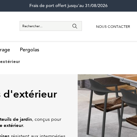
Frais de port offert jusqu'au 31/08/2026
NOUS CONTACTER
rage
Pergolas
'extérieur
 d'extérieur
teuils de jardin
, conçus pour
e extérieur
.
sises
résistent aux intempéries