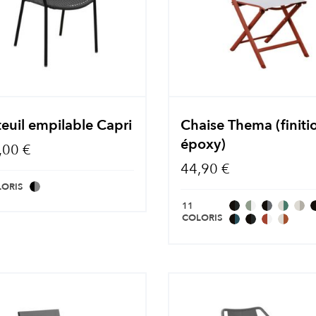
euil empilable Capri
Chaise Thema (finiti
époxy)
,00 €
44,90 €
LORIS
11
COLORIS