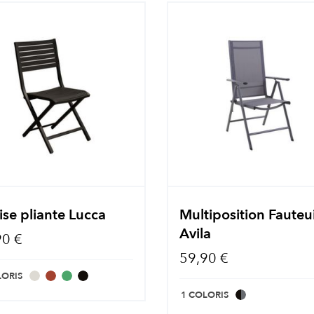
se pliante Lucca
Multiposition Fauteui
Avila
90 €
59,90 €
LORIS
1 COLORIS