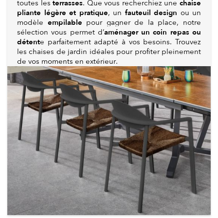
terrasses
chaise
toutes les
. Que vous recherchiez une
pliante légère et pratique
fauteuil design
, un
ou un
empilable
modèle
pour gagner de la place, notre
aménager un coin repas ou
sélection vous permet d’
détent
e parfaitement adapté à vos besoins. Trouvez
les chaises de jardin idéales pour profiter pleinement
de vos moments en extérieur.