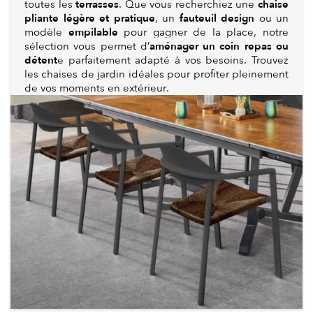
terrasses
chaise
toutes les
. Que vous recherchiez une
pliante légère et pratique
fauteuil design
, un
ou un
empilable
modèle
pour gagner de la place, notre
aménager un coin repas ou
sélection vous permet d’
détent
e parfaitement adapté à vos besoins. Trouvez
les chaises de jardin idéales pour profiter pleinement
de vos moments en extérieur.