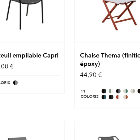
euil empilable Capri
Chaise Thema (finiti
époxy)
,00 €
44,90 €
LORIS
11
COLORIS