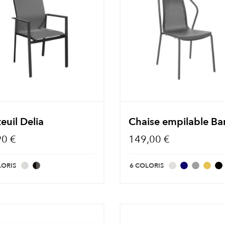
euil Delia
Chaise empilable Bar
90 €
149,00 €
LORIS
6 COLORIS