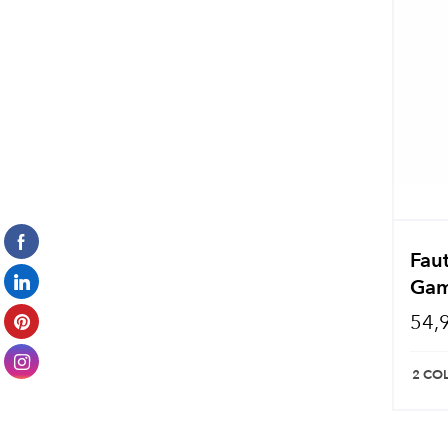
Faut
Gam
54,
2 CO