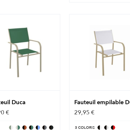
teuil Duca
Fauteuil empilable 
90 €
29,95 €
3 COLORIS