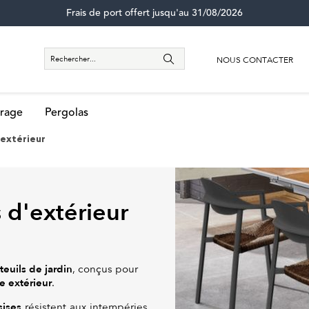
Frais de port offert jusqu'au 31/08/2026
NOUS CONTACTER
rage
Pergolas
'extérieur
 d'extérieur
teuils de jardin
, conçus pour
e extérieur
.
sises
résistent aux intempéries