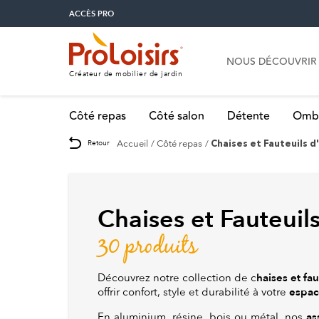
ACCÈS PRO
NOUS DÉCOUVRIR
Créateur de mobilier de jardin
Côté repas
Côté salon
Détente
Omb
Accueil
Côté repas
Retour
Chaises et Fauteuils d
Chaises et Fauteuils
30 produits
haises et fau
Découvrez notre collection de c
espac
offrir confort, style et durabilité à votre
as
En aluminium, résine, bois ou métal, nos