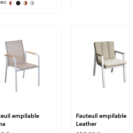
RIS
euil empilable
Fauteuil empilable
ha
Leather