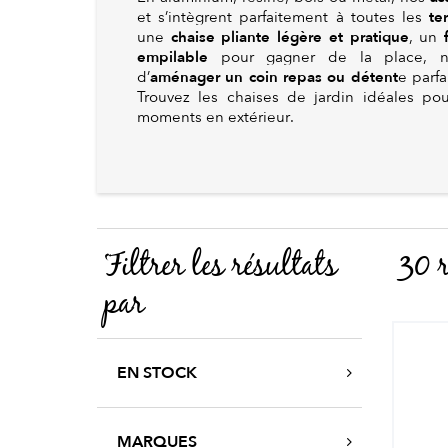
te
et s’intègrent parfaitement à toutes les
chaise pliante légère et pratique
une
, un
empilable
pour gagner de la place, no
aménager un coin repas ou détent
d’
e parf
Trouvez les chaises de jardin idéales po
moments en extérieur.
Filtrer les résultats
30 r
par
EN STOCK
MARQUES