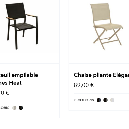
euil empilable
Chaise pliante Elég
es Heat
89,00 €
90 €
3 COLORIS
LORIS