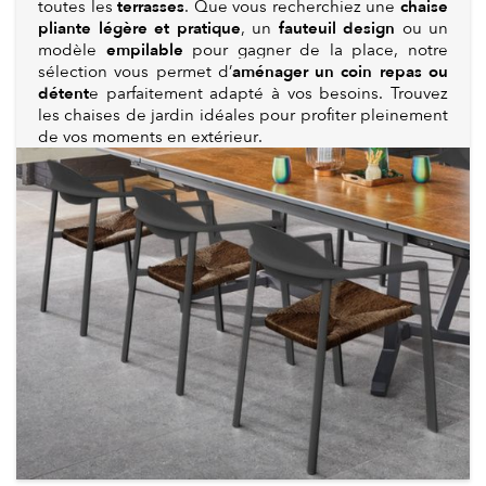
terrasses
chaise
toutes les
. Que vous recherchiez une
pliante légère et pratique
fauteuil design
, un
ou un
empilable
modèle
pour gagner de la place, notre
aménager un coin repas ou
sélection vous permet d’
détent
e parfaitement adapté à vos besoins. Trouvez
les chaises de jardin idéales pour profiter pleinement
de vos moments en extérieur.