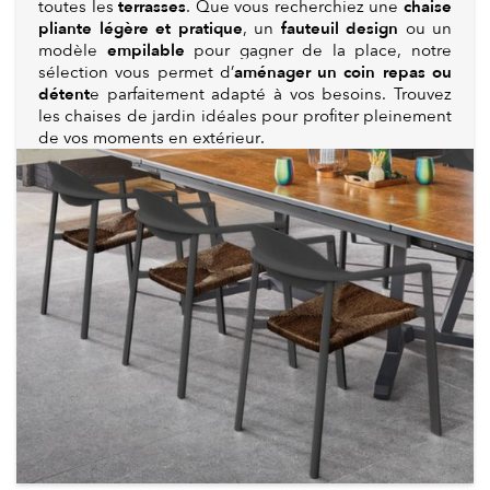
terrasses
chaise
toutes les
. Que vous recherchiez une
pliante légère et pratique
fauteuil design
, un
ou un
empilable
modèle
pour gagner de la place, notre
aménager un coin repas ou
sélection vous permet d’
détent
e parfaitement adapté à vos besoins. Trouvez
les chaises de jardin idéales pour profiter pleinement
de vos moments en extérieur.