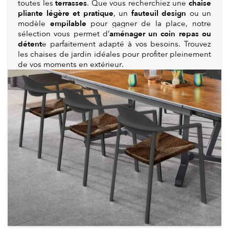
terrasses
chaise
toutes les
. Que vous recherchiez une
pliante légère et pratique
fauteuil design
, un
ou un
empilable
modèle
pour gagner de la place, notre
aménager un coin repas ou
sélection vous permet d’
détent
e parfaitement adapté à vos besoins. Trouvez
les chaises de jardin idéales pour profiter pleinement
de vos moments en extérieur.