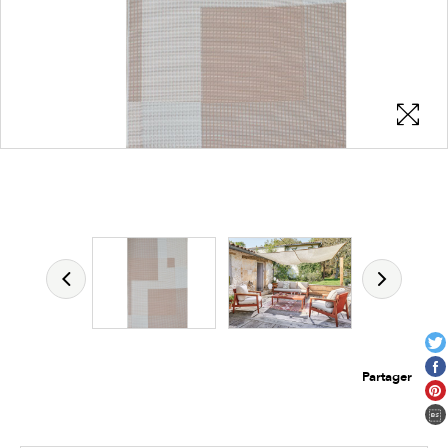
Les zones cliquables
permettent d'afficher les détails du
produit
Partager