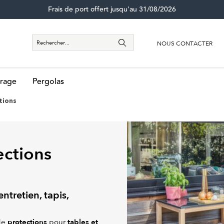
Frais de port offert jusqu'au 31/08/2026
NOUS CONTACTER
rage
Pergolas
tions
ections
ntretien, tapis,
protections
tables et
 de
pour