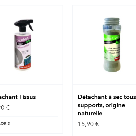
achant Tissus
Détachant à sec tou
supports, origine
90 €
naturelle
15,90 €
LORIS