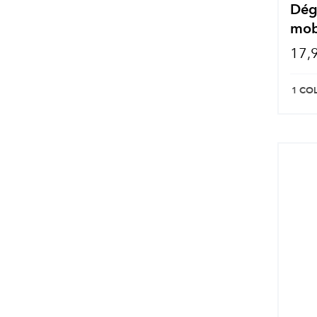
Dégr
mobi
17,
1 CO