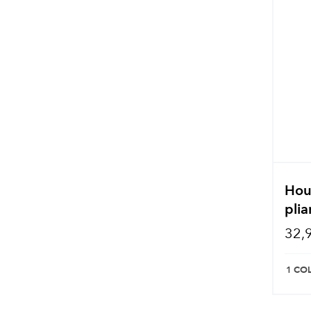
Hou
plia
32,
1 CO